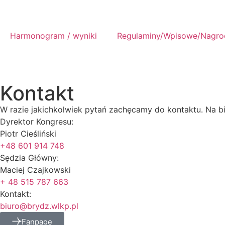
Harmonogram / wyniki
Regulaminy/Wpisowe/Nagro
Kontakt
W razie jakichkolwiek pytań zachęcamy do kontaktu. Na b
Dyrektor Kongresu:
Piotr Cieśliński
+48 601 914 748
Sędzia Główny:
Maciej Czajkowski
+ 48 515 787 663
Kontakt:
biuro@brydz.wlkp.pl
Fanpage